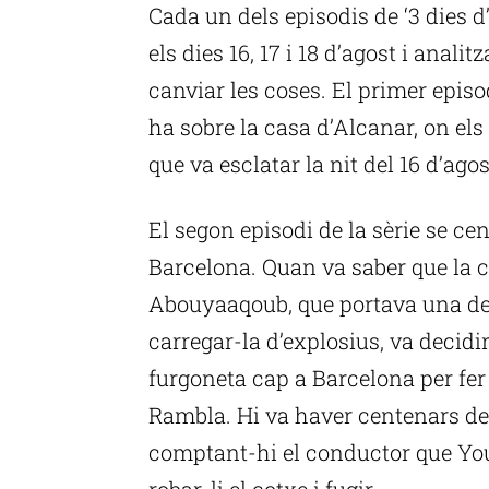
Cada un dels episodis de ‘3 dies d
els dies 16, 17 i 18 d’agost i ana
canviar les coses. El primer episo
ha sobre la casa d’Alcanar, on els 
que va esclatar la nit del 16 d’ago
El segon episodi de la sèrie se ce
Barcelona. Quan va saber que la 
Abouyaaqoub, que portava una de 
carregar-la d’explosius, va decidir g
furgoneta cap a Barcelona per fer
Rambla. Hi va haver centenars de 
comptant-hi el conductor que Yo
robar-li el cotxe i fugir.