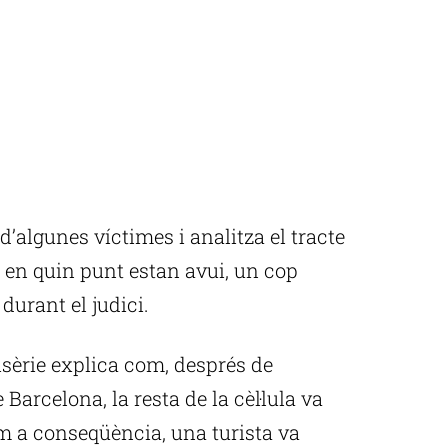
d’algunes víctimes i analitza el tracte
i en quin punt estan avui, un cop
urant el judici.
nisèrie explica com, després de
 Barcelona, la resta de la cèl·lula va
m a conseqüència, una turista va