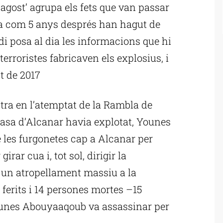
’agost’ agrupa els fets que van passar
litza com 5 anys després han hagut de
di posa al dia les informacions que hi
terroristes fabricaven els explosius, i
st de 2017
ntra en l’atemptat de la Rambla de
casa d’Alcanar havia explotat, Younes
les furgonetes cap a Alcanar per
irar cua i, tot sol, dirigir la
 un atropellament massiu a la
ferits i 14 persones mortes –15
unes Abouyaaqoub va assassinar per