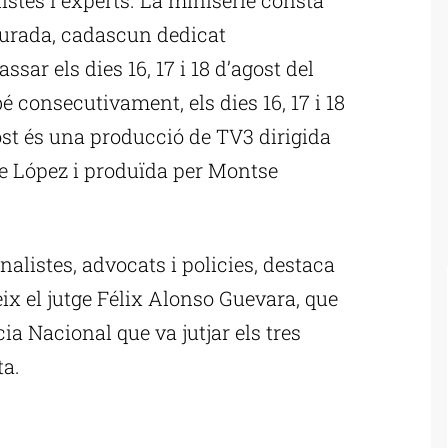
durada, cadascun dedicat
sar els dies 16, 17 i 18 d’agost del
é consecutivament, els dies 16, 17 i 18
gost és una producció de TV3 dirigida
re López i produïda per Montse
nalistes, advocats i policies, destaca
ix el jutge Félix Alonso Guevara, que
cia Nacional que va jutjar els tres
ta.
ublicitat