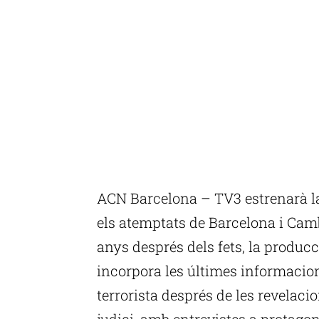
ACN Barcelona – TV3 estrenarà la
els atemptats de Barcelona i Cambr
anys després dels fets, la producc
incorpora les últimes informacio
terrorista després de les revelaci
judici, amb entrevistes a protagon