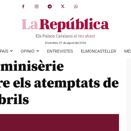
Els Països Catalans al teu abast
Divendres, 07 de agost del 2026
PAÍS
OPINIÓ
ENTREVISTES
ELMONCASTELLER
MÉ
 minisèrie
e els atemptats de
brils