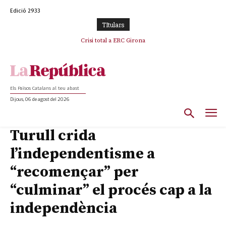
Edició 2933
TItulars
Crisi total a ERC Girona
Els Països Catalans al teu abast
Dijous, 06 de agost del 2026
Turull crida
l’independentisme a
“recomençar” per
“culminar” el procés cap a la
independència