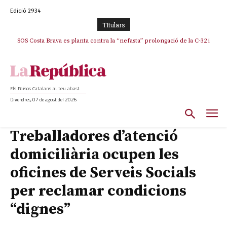
Edició 2934
TItulars
SOS Costa Brava es planta contra la “nefasta” prolongació de la C-32 i
n’exigeix la retirada immediata
Els Països Catalans al teu abast
Divendres, 07 de agost del 2026
Treballadores d’atenció
domiciliària ocupen les
oficines de Serveis Socials
per reclamar condicions
“dignes”