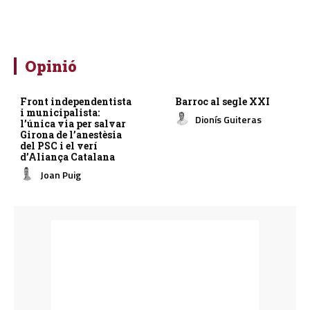
Opinió
Front independentista
Barroc al segle XXI
i municipalista:
Dionís Guiteras
l’única via per salvar
Girona de l’anestèsia
del PSC i el verí
d’Aliança Catalana
Joan Puig