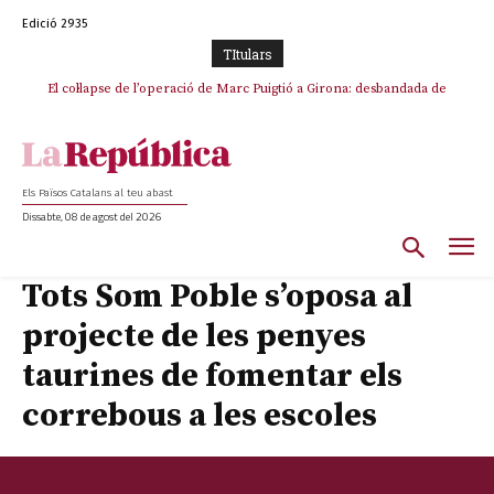
Edició 2935
TItulars
El col·lapse de l’operació de Marc Puigtió a Girona: desbandada de
l’oportunisme i fracàs de ‘Militància Decidim’
Els Països Catalans al teu abast
Dissabte, 08 de agost del 2026
Tots Som Poble s’oposa al
projecte de les penyes
taurines de fomentar els
correbous a les escoles