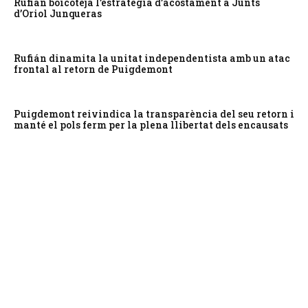
Rufián boicoteja l’estratègia d’acostament a Junts
d’Oriol Junqueras
Rufián dinamita la unitat independentista amb un atac
frontal al retorn de Puigdemont
Puigdemont reivindica la transparència del seu retorn i
manté el pols ferm per la plena llibertat dels encausats