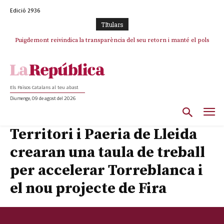
Edició 2936
TItulars
Puigdemont reivindica la transparència del seu retorn i manté el pols
Portugal acusa Espanya de provocar un “efecte crida” massiu per la seva
ferm per la plena llibertat dels encausats
“manca de regulació” migratòria
Els Països Catalans al teu abast
Diumenge, 09 de agost del 2026
Territori i Paeria de Lleida
crearan una taula de treball
per accelerar Torreblanca i
el nou projecte de Fira