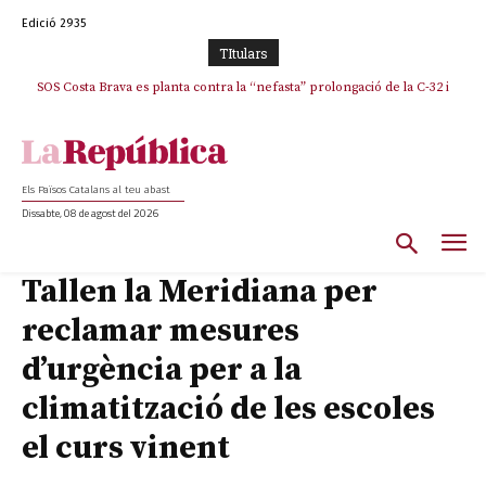
Edició 2935
TItulars
SOS Costa Brava es planta contra la “nefasta” prolongació de la C-32 i
n’exigeix la retirada immediata
Els Països Catalans al teu abast
Dissabte, 08 de agost del 2026
Tallen la Meridiana per
reclamar mesures
d’urgència per a la
climatització de les escoles
el curs vinent