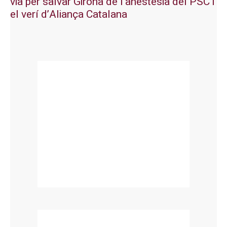
via per salvar Girona de l’anestèsia del PSC i
el verí d’Aliança Catalana