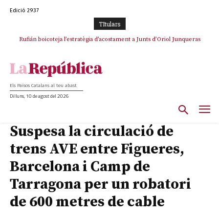
Edició 2937
TItulars
Rufián boicoteja l’estratègia d’acostament a Junts d’Oriol Junqueras
Rufián dinamita la unitat independentista amb un atac frontal al retorn
de Puigdemont
Els Països Catalans al teu abast
Dilluns, 10 de agost del 2026
Suspesa la circulació de
trens AVE entre Figueres,
Barcelona i Camp de
Tarragona per un robatori
de 600 metres de cable