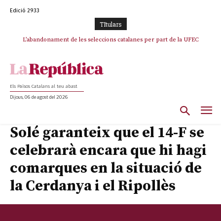
Edició 2933
TItulars
L’abandonament de les seleccions catalanes per part de la UFEC
espanyolitza l’esport del país
Els Països Catalans al teu abast
Dijous, 06 de agost del 2026
Solé garanteix que el 14-F se
celebrarà encara que hi hagi
comarques en la situació de
la Cerdanya i el Ripollès