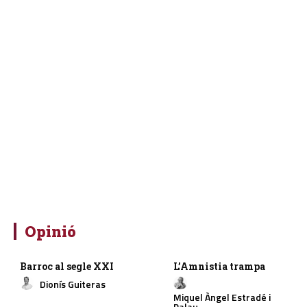
Opinió
Barroc al segle XXI
L’Amnistia trampa
Dionís Guiteras
Miquel Àngel Estradé i
Palau