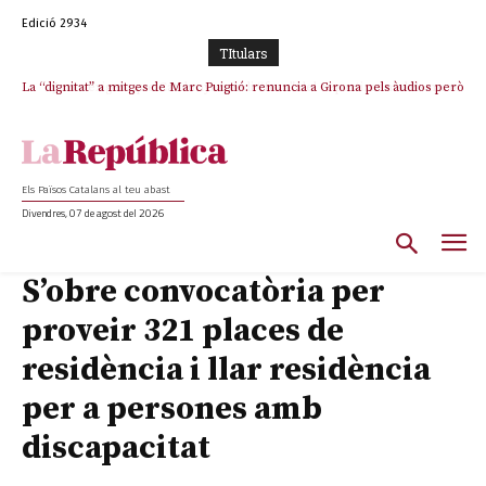
Edició 2934
TItulars
La “dignitat” a mitges de Marc Puigtió: renuncia a Girona pels àudios però
Junts exigeix que Catalunya quedi “fora” del repartiment dels menors
s’aferra als càrrecs remunerats de Sant Julià i el Consell Comarcal
migrants de Ceuta
Els Països Catalans al teu abast
Divendres, 07 de agost del 2026
S’obre convocatòria per
proveir 321 places de
residència i llar residència
per a persones amb
discapacitat