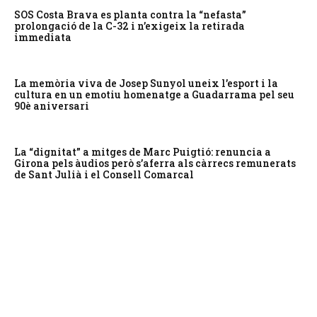
SOS Costa Brava es planta contra la “nefasta”
prolongació de la C-32 i n’exigeix la retirada
immediata
La memòria viva de Josep Sunyol uneix l’esport i la
cultura en un emotiu homenatge a Guadarrama pel seu
90è aniversari
La “dignitat” a mitges de Marc Puigtió: renuncia a
Girona pels àudios però s’aferra als càrrecs remunerats
de Sant Julià i el Consell Comarcal