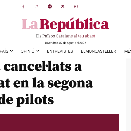
Els Països Catalans al teu abast
Divendres, 07 de agost del 2026
PAÍS
OPINIÓ
ENTREVISTES
ELMONCASTELLER
MÉ
 cancel·lats a
at en la segona
de pilots