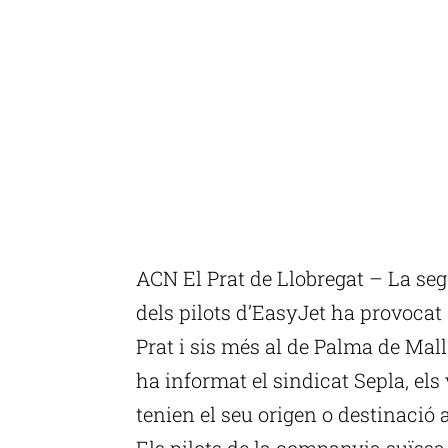
ACN El Prat de Llobregat – La se
dels pilots d’EasyJet ha provocat 
Prat i sis més al de Palma de Mal
ha informat el sindicat Sepla, els 
tenien el seu origen o destinació 
Els pilots de la companyia suïssa