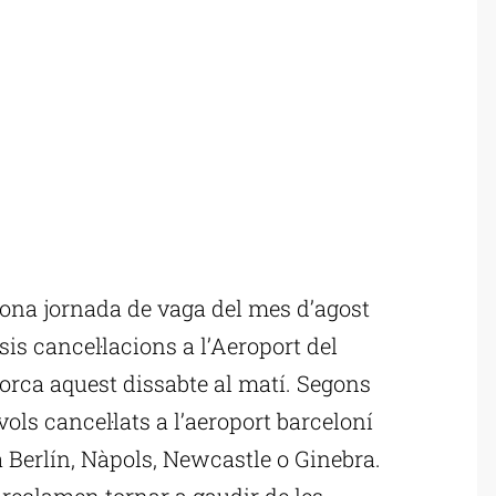
gona jornada de vaga del mes d’agost
sis cancel·lacions a l’Aeroport del
lorca aquest dissabte al matí. Segons
vols cancel·lats a l’aeroport barceloní
a Berlín, Nàpols, Newcastle o Ginebra.
 reclamen tornar a gaudir de les