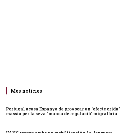
Més notícies
Portugal acusa Espanya de provocar un “efecte crida”
massiu per la seva “manca de regulació” migratòria
L’ANC respon amb una mobilització a La Jonquera