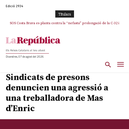
Edició 2934
TItulars
SOS Costa Brava es planta contra la “nefasta” prolongació de la C-32 i
n’exigeix la retirada immediata
Els Països Catalans al teu abast
Divendres, 07 de agost del 2026
Sindicats de presons
denuncien una agressió a
una treballadora de Mas
d’Enric