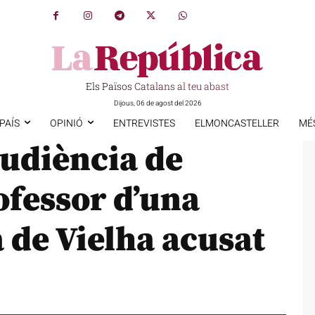
Els Països Catalans al teu abast
Dijous, 06 de agost del 2026
PAÍS
OPINIÓ
ENTREVISTES
ELMONCASTELLER
MÉ
Audiència de
ofessor d’una
 de Vielha acusat