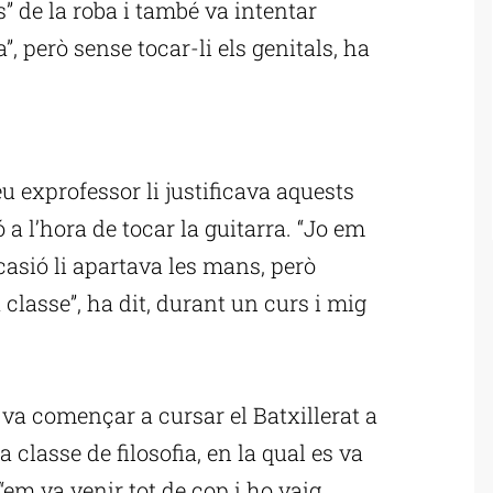
s” de la roba i també va intentar
”, però sense tocar-li els genitals, ha
ublicitat
u exprofessor li justificava aquests
 a l’hora de tocar la guitarra. “Jo em
asió li apartava les mans, però
lasse”, ha dit, durant un curs i mig
e va començar a cursar el Batxillerat a
a classe de filosofia, en la qual es va
“em va venir tot de cop i ho vaig