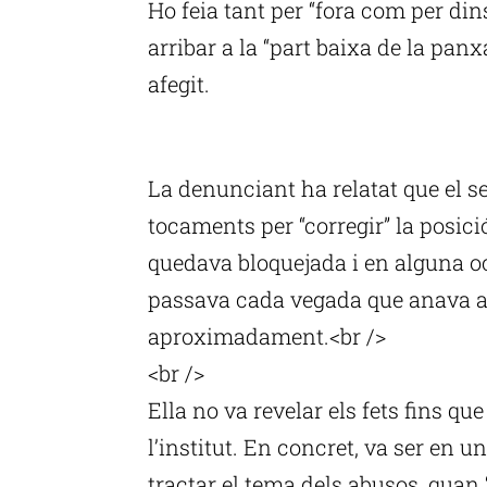
Ho feia tant per “fora com per din
arribar a la “part baixa de la panxa
afegit.
P
La denunciant ha relatat que el se
tocaments per “corregir” la posició
quedava bloquejada i en alguna oc
passava cada vegada que anava a c
aproximadament.<br />
<br />
Ella no va revelar els fets fins qu
l’institut. En concret, va ser en un
tractar el tema dels abusos, quan 