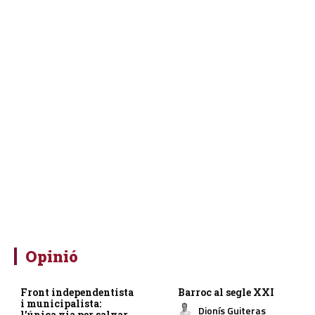
Opinió
Front independentista
Barroc al segle XXI
i municipalista:
Dionís Guiteras
l’única via per salvar