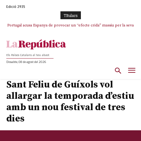
Edició 2935
TItulars
Portugal acusa Espanya de provocar un “efecte crida” massiu per la seva
“manca de regulació” migratòria
Els Països Catalans al teu abast
Dissabte, 08 de agost del 2026
Sant Feliu de Guíxols vol
allargar la temporada d’estiu
amb un nou festival de tres
dies