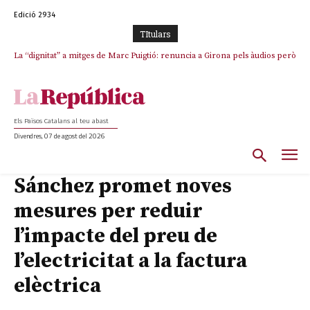
Edició 2934
TItulars
La “dignitat” a mitges de Marc Puigtió: renuncia a Girona pels àudios però
s’aferra als càrrecs remunerats de Sant Julià i el Consell Comarcal
Els Països Catalans al teu abast
Divendres, 07 de agost del 2026
Sánchez promet noves
mesures per reduir
l’impacte del preu de
l’electricitat a la factura
elèctrica