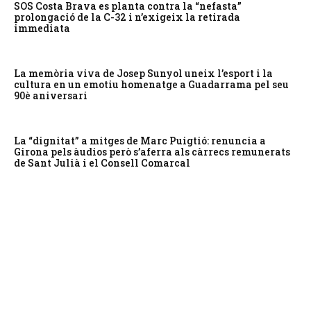
SOS Costa Brava es planta contra la “nefasta”
prolongació de la C-32 i n’exigeix la retirada
immediata
La memòria viva de Josep Sunyol uneix l’esport i la
cultura en un emotiu homenatge a Guadarrama pel seu
90è aniversari
La “dignitat” a mitges de Marc Puigtió: renuncia a
Girona pels àudios però s’aferra als càrrecs remunerats
de Sant Julià i el Consell Comarcal