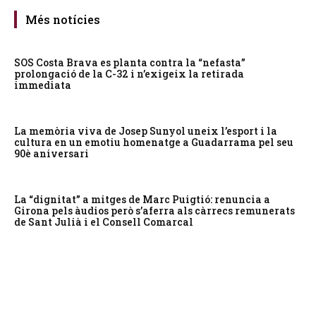
Més notícies
SOS Costa Brava es planta contra la “nefasta”
prolongació de la C-32 i n’exigeix la retirada
immediata
La memòria viva de Josep Sunyol uneix l’esport i la
cultura en un emotiu homenatge a Guadarrama pel seu
90è aniversari
La “dignitat” a mitges de Marc Puigtió: renuncia a
Girona pels àudios però s’aferra als càrrecs remunerats
de Sant Julià i el Consell Comarcal