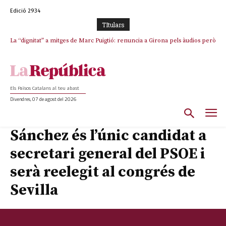
Edició 2934
TItulars
La “dignitat” a mitges de Marc Puigtió: renuncia a Girona pels àudios però
Junts exigeix que Catalunya quedi “fora” del repartiment dels menors
s’aferra als càrrecs remunerats de Sant Julià i el Consell Comarcal
migrants de Ceuta
Els Països Catalans al teu abast
Divendres, 07 de agost del 2026
Sánchez és l’únic candidat a
secretari general del PSOE i
serà reelegit al congrés de
Sevilla