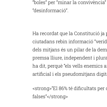
“boles” per “minar la convivència”
“desinformació”.
P
Ha recordat que la Constitució ja 
ciutadans rebin informació “verídic
dels mitjans és un pilar de la de
premsa lliure, independent i plural
ha dit, perquè “els vells enemics 
artificial i els pseudomitjans digit
<strong>”El 86% té dificultats per 
falses”</strong>