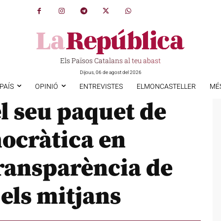
Els Països Catalans al teu abast
Dijous, 06 de agost del 2026
PAÍS
OPINIÓ
ENTREVISTES
ELMONCASTELLER
MÉ
l seu paquet de
ocràtica en
transparència de
 els mitjans