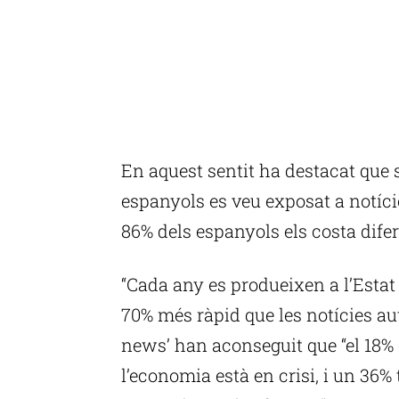
En aquest sentit ha destacat que s
espanyols es veu exposat a notície
86% dels espanyols els costa difer
“Cada any es produeixen a l’Estat
70% més ràpid que les notícies autè
news’ han aconseguit que “el 18%
l’economia està en crisi, i un 36%