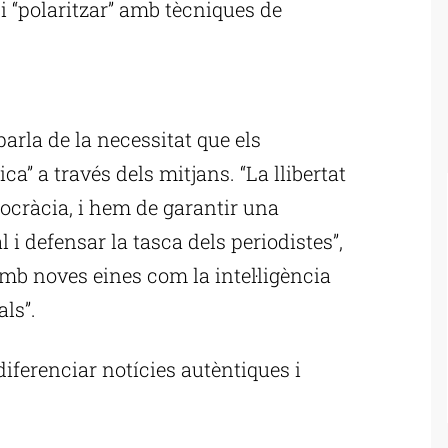
 i “polaritzar” amb tècniques de
ublicitat
parla de la necessitat que els
a” a través dels mitjans. “La llibertat
mocràcia, i hem de garantir una
 i defensar la tasca dels periodistes”,
amb noves eines com la intel·ligència
als”.
diferenciar notícies autèntiques i