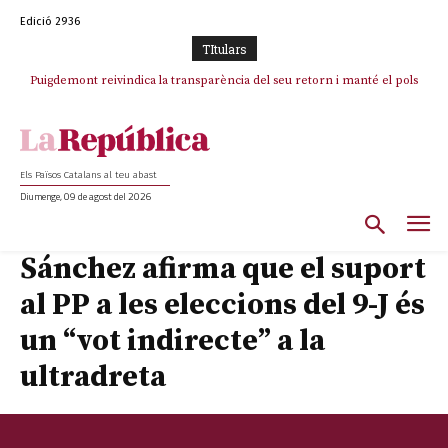
Edició 2936
TItulars
Puigdemont reivindica la transparència del seu retorn i manté el pols
Portugal acusa Espanya de provocar un “efecte crida” massiu per la seva
ferm per la plena llibertat dels encausats
“manca de regulació” migratòria
Els Països Catalans al teu abast
Diumenge, 09 de agost del 2026
Sánchez afirma que el suport
al PP a les eleccions del 9-J és
un “vot indirecte” a la
ultradreta