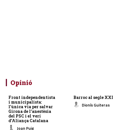
Opinió
Front independentista
Barroc al segle XXI
i municipalista:
Dionís Guiteras
l’única via per salvar
Girona de l’anestèsia
del PSC i el verí
d’Aliança Catalana
Joan Puig