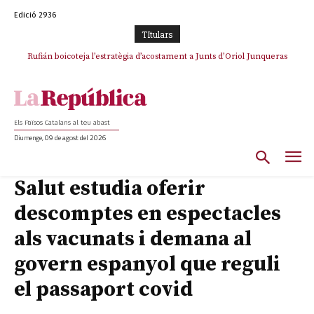
Edició 2936
TItulars
Rufián boicoteja l’estratègia d’acostament a Junts d’Oriol Junqueras
Els Països Catalans al teu abast
Diumenge, 09 de agost del 2026
Salut estudia oferir
descomptes en espectacles
als vacunats i demana al
govern espanyol que reguli
el passaport covid