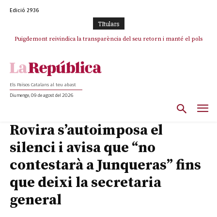
Edició 2936
TItulars
Puigdemont reivindica la transparència del seu retorn i manté el pols
ferm per la plena llibertat dels encausats
Els Països Catalans al teu abast
Diumenge, 09 de agost del 2026
Rovira s’autoimposa el
silenci i avisa que “no
contestarà a Junqueras” fins
que deixi la secretaria
general