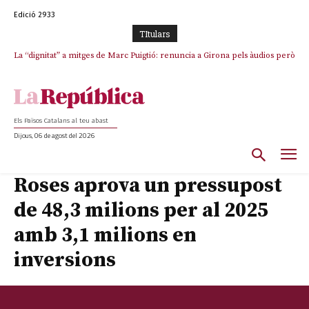
Edició 2933
TItulars
La “dignitat” a mitges de Marc Puigtió: renuncia a Girona pels àudios però
Junts exigeix que Catalunya quedi “fora” del repartiment dels menors
s’aferra als càrrecs remunerats de Sant Julià i el Consell Comarcal
migrants de Ceuta
Els Països Catalans al teu abast
Dijous, 06 de agost del 2026
Roses aprova un pressupost
de 48,3 milions per al 2025
amb 3,1 milions en
inversions