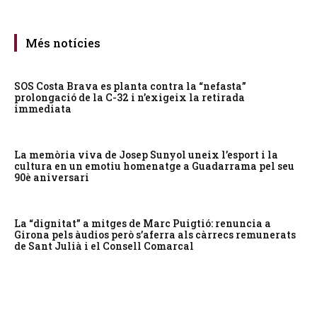
Més notícies
SOS Costa Brava es planta contra la “nefasta”
prolongació de la C-32 i n’exigeix la retirada
immediata
La memòria viva de Josep Sunyol uneix l’esport i la
cultura en un emotiu homenatge a Guadarrama pel seu
90è aniversari
La “dignitat” a mitges de Marc Puigtió: renuncia a
Girona pels àudios però s’aferra als càrrecs remunerats
de Sant Julià i el Consell Comarcal