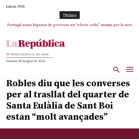
Edició 2935
TItulars
Portugal acusa Espanya de provocar un “efecte crida” massiu per la seva
“manca de regulació” migratòria
Els Països Catalans al teu abast
Dissabte, 08 de agost del 2026
Robles diu que les converses
per al trasllat del quarter de
Santa Eulàlia de Sant Boi
estan “molt avançades”