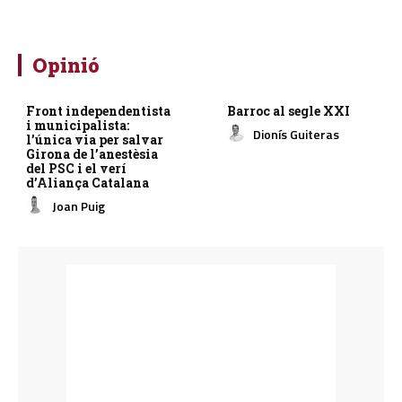
Opinió
Front independentista
Barroc al segle XXI
i municipalista:
Dionís Guiteras
l’única via per salvar
Girona de l’anestèsia
del PSC i el verí
d’Aliança Catalana
Joan Puig