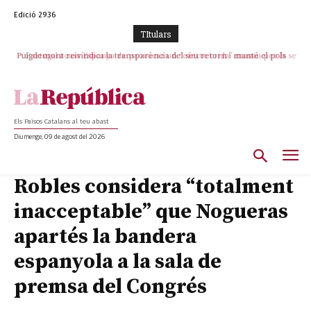
Edició 2936
TItulars
Puigdemont reivindica la transparència del seu retorn i manté el pols
Portugal acusa Espanya de provocar un “efecte crida” massiu per la seva
ferm per la plena llibertat dels encausats
“manca de regulació” migratòria
Els Països Catalans al teu abast
Diumenge, 09 de agost del 2026
Robles considera “totalment
inacceptable” que Nogueras
apartés la bandera
espanyola a la sala de
premsa del Congrés