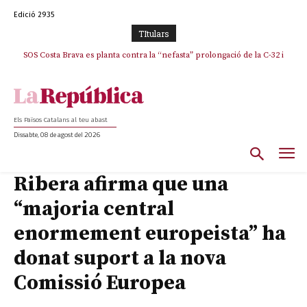
Edició 2935
TItulars
SOS Costa Brava es planta contra la “nefasta” prolongació de la C-32 i
n’exigeix la retirada immediata
Els Països Catalans al teu abast
Dissabte, 08 de agost del 2026
Ribera afirma que una
“majoria central
enormement europeista” ha
donat suport a la nova
Comissió Europea