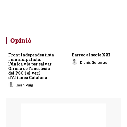
Opinió
Front independentista
Barroc al segle XXI
i municipalista:
Dionís Guiteras
l’única via per salvar
Girona de l’anestèsia
del PSC i el verí
d’Aliança Catalana
Joan Puig