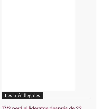
Les més llegides
TV3 perd el lideratge després de 23