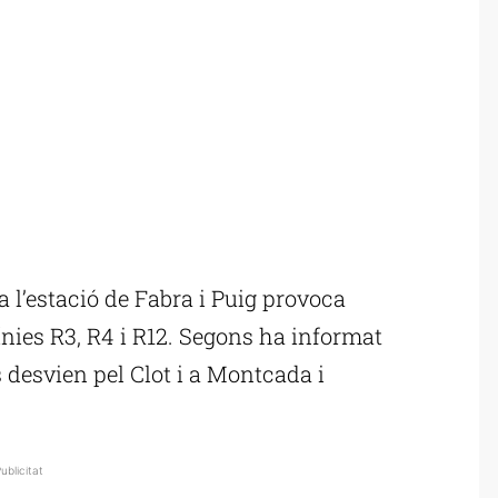
 l’estació de Fabra i Puig provoca
línies R3, R4 i R12. Segons ha informat
s desvien pel Clot i a Montcada i
ublicitat