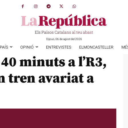
Els Països Catalans al teu abast
Dijous, 06 de agost del 2026
PAÍS
OPINIÓ
ENTREVISTES
ELMONCASTELLER
MÉ
 40 minuts a l’R3,
n tren avariat a