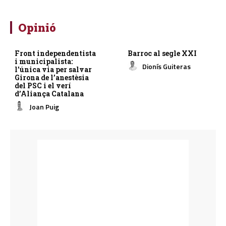
Opinió
Front independentista
Barroc al segle XXI
i municipalista:
Dionís Guiteras
l’única via per salvar
Girona de l’anestèsia
del PSC i el verí
d’Aliança Catalana
Joan Puig