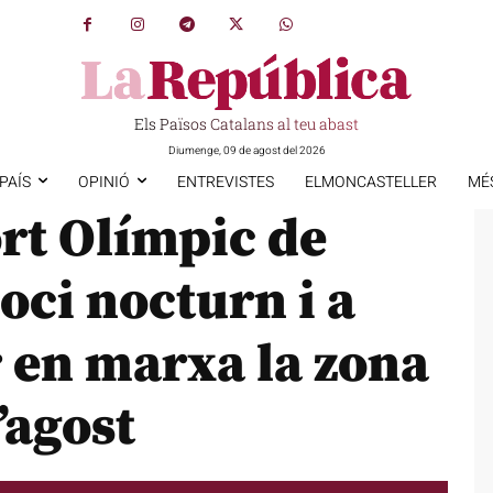
Els Països Catalans al teu abast
Diumenge, 09 de agost del 2026
PAÍS
OPINIÓ
ENTREVISTES
ELMONCASTELLER
MÉ
rt Olímpic de
oci nocturn i a
r en marxa la zona
’agost