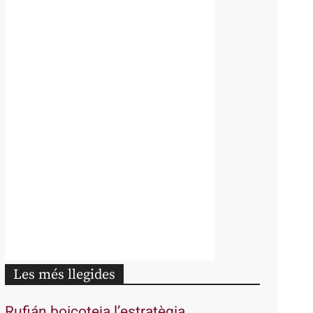
Les més llegides
Rufián boicoteja l’estratègia