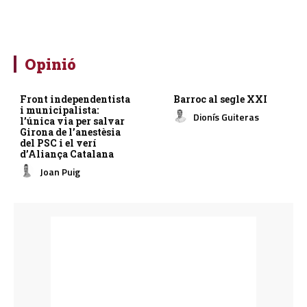
Opinió
Front independentista
Barroc al segle XXI
i municipalista:
Dionís Guiteras
l’única via per salvar
Girona de l’anestèsia
del PSC i el verí
d’Aliança Catalana
Joan Puig