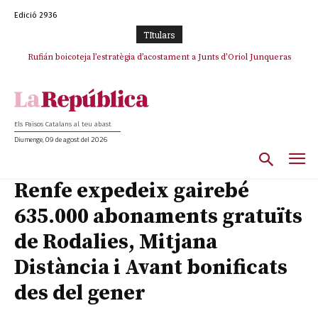
Edició 2936
TItulars
Rufián boicoteja l’estratègia d’acostament a Junts d’Oriol Junqueras
Rufián dinamita la unitat independentista amb un atac frontal al retorn
de Puigdemont
Els Països Catalans al teu abast
Diumenge, 09 de agost del 2026
Renfe expedeix gairebé
635.000 abonaments gratuïts
de Rodalies, Mitjana
Distància i Avant bonificats
des del gener