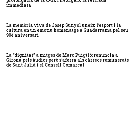
prolongació de la C-32 i n’exigeix la retirada
immediata
La memòria viva de Josep Sunyol uneix l’esport i la
cultura en un emotiu homenatge a Guadarrama pel seu
90è aniversari
La “dignitat” a mitges de Marc Puigtió: renuncia a
Girona pels àudios però s’aferra als càrrecs remunerats
de Sant Julià i el Consell Comarcal