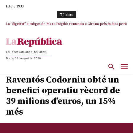
Edició 2933
TItulars
La “dignitat” a mitges de Marc Puigtió: renuncia a Girona pels àudios però
s’aferra als càrrecs remunerats de Sant Julià i el Consell Comarcal
Els Països Catalans al teu abast
Dijous, 06 de agost del 2026
Raventós Codorniu obté un
benefici operatiu rècord de
39 milions d’euros, un 15%
més