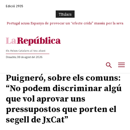
Edició 2935
TItulars
Portugal acusa Espanya de provocar un “efecte crida” massiu per la seva
“manca de regulació” migratòria
Els Països Catalans al teu abast
Dissabte, 08 de agost del 2026
Puigneró, sobre els comuns:
“No podem discriminar algú
que vol aprovar uns
pressupostos que porten el
segell de JxCat”