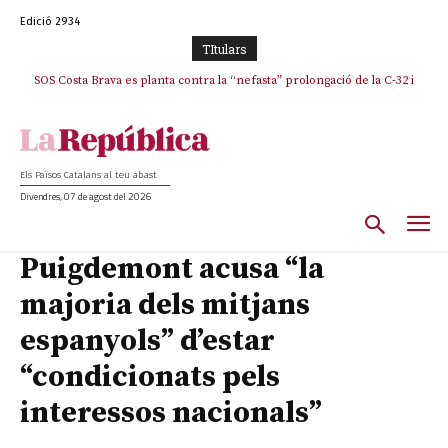
Edició 2934
TItulars
SOS Costa Brava es planta contra la “nefasta” prolongació de la C-32 i
n’exigeix la retirada immediata
Els Països Catalans al teu abast
Divendres, 07 de agost del 2026
Puigdemont acusa “la
majoria dels mitjans
espanyols” d’estar
“condicionats pels
interessos nacionals”