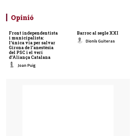
Opinió
Front independentista
Barroc al segle XXI
i municipalista:
Dionís Guiteras
l’única via per salvar
Girona de l’anestèsia
del PSC i el verí
d’Aliança Catalana
Joan Puig