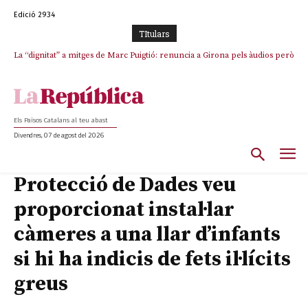
Edició 2934
TItulars
La “dignitat” a mitges de Marc Puigtió: renuncia a Girona pels àudios però
s’aferra als càrrecs remunerats de Sant Julià i el Consell Comarcal
Els Països Catalans al teu abast
Divendres, 07 de agost del 2026
Protecció de Dades veu
proporcionat instal·lar
càmeres a una llar d’infants
si hi ha indicis de fets il·lícits
greus