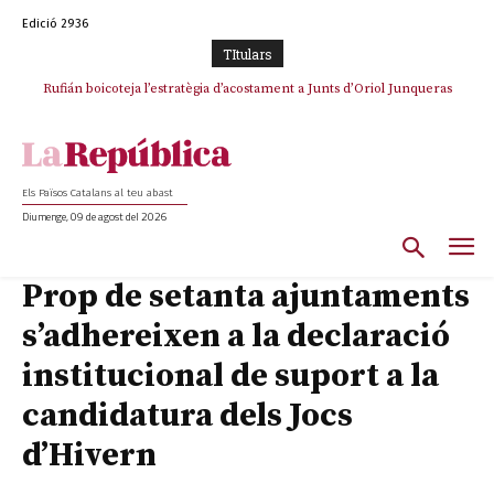
Edició 2936
TItulars
Rufián boicoteja l’estratègia d’acostament a Junts d’Oriol Junqueras
Els Països Catalans al teu abast
Diumenge, 09 de agost del 2026
Prop de setanta ajuntaments
s’adhereixen a la declaració
institucional de suport a la
candidatura dels Jocs
d’Hivern