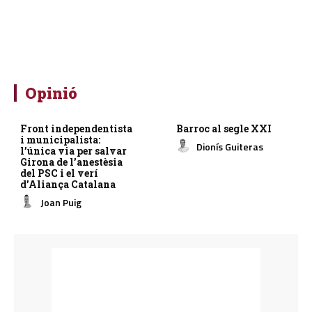
Opinió
Front independentista
Barroc al segle XXI
i municipalista:
Dionís Guiteras
l’única via per salvar
Girona de l’anestèsia
del PSC i el verí
d’Aliança Catalana
Joan Puig