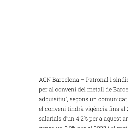
ACN Barcelona – Patronal i sindic
per al conveni del metall de Barc
adquisitiu”, segons un comunicat
el conveni tindrà vigència fins al
salarials d’un 4,2% per a aquest a
gener, un 3,9% per al 2023 i el ma