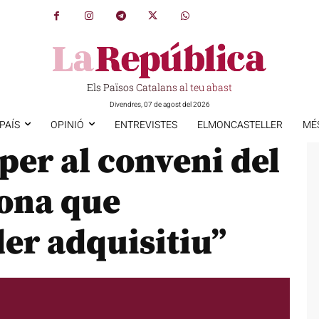
Els Països Catalans al teu abast
Divendres, 07 de agost del 2026
PAÍS
OPINIÓ
ENTREVISTES
ELMONCASTELLER
MÉ
per al conveni del
lona que
der adquisitiu”