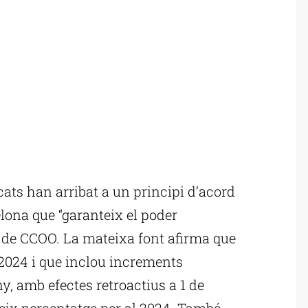
ats han arribat a un principi d’acord
elona que “garanteix el poder
 de CCOO. La mateixa font afirma que
 2024 i que inclou increments
ny, amb efectes retroactius a 1 de
teix percentatge per al 2024. També