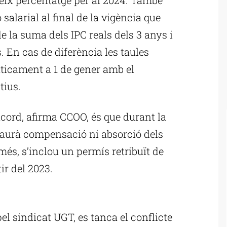
 salarial al final de la vigència que
de la suma dels IPC reals dels 3 anys i
 En cas de diferència les taules
àticament a 1 de gener amb el
tius.
acord, afirma CCOO, és que durant la
haurà compensació ni absorció dels
més, s’inclou un permís retribuït de
ir del 2023.
ublicitat
l sindicat UGT, es tanca el conflicte