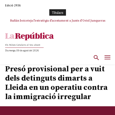
Edició 2936
TItulars
Rufián boicoteja l’estratègia d’acostament a Junts d’Oriol Junqueras
Els Països Catalans al teu abast
Diumenge, 09 de agost del 2026
Presó provisional per a vuit
dels detinguts dimarts a
Lleida en un operatiu contra
la immigració irregular