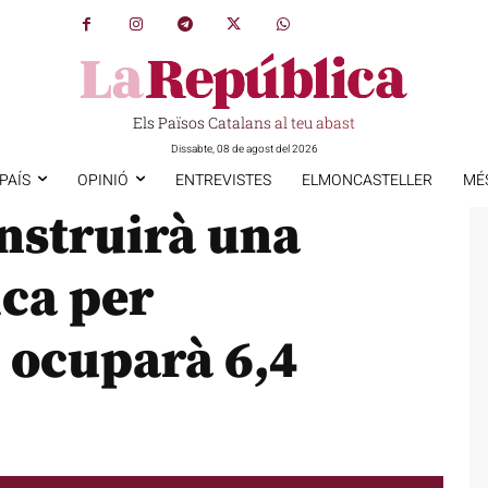
Els Països Catalans al teu abast
Dissabte, 08 de agost del 2026
PAÍS
OPINIÓ
ENTREVISTES
ELMONCASTELLER
MÉ
nstruirà una
ica per
 ocuparà 6,4