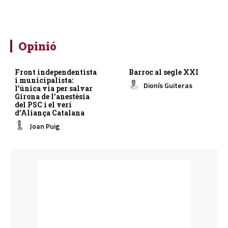
Opinió
Front independentista
Barroc al segle XXI
i municipalista:
Dionís Guiteras
l’única via per salvar
Girona de l’anestèsia
del PSC i el verí
d’Aliança Catalana
Joan Puig