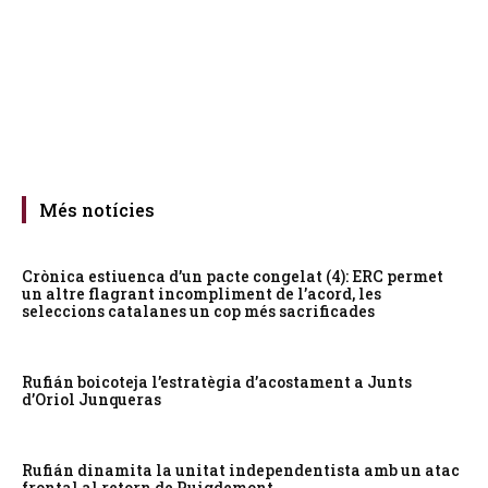
Més notícies
Crònica estiuenca d’un pacte congelat (4): ERC permet
un altre flagrant incompliment de l’acord, les
seleccions catalanes un cop més sacrificades
Rufián boicoteja l’estratègia d’acostament a Junts
d’Oriol Junqueras
Rufián dinamita la unitat independentista amb un atac
frontal al retorn de Puigdemont