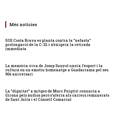
Més notícies
SOS Costa Brava es planta contra la “nefasta”
prolongació de la C-32 i n’exigeix la retirada
immediata
La memòria viva de Josep Sunyol uneix l’esport i la
cultura en un emotiu homenatge a Guadarrama pel seu
90è aniversari
La “dignitat” a mitges de Marc Puigtió: renuncia a
Girona pels àudios però s’aferra als càrrecs remunerats
de Sant Julià i el Consell Comarcal