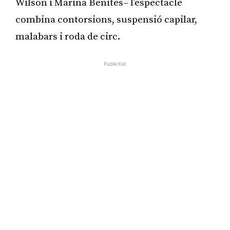
Wilson i Marina Benites– l’espectacle
combina contorsions, suspensió capilar,
malabars i roda de circ.
Publicitat