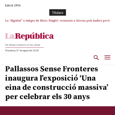
Edició 2934
TItulars
La “dignitat” a mitges de Marc Puigtió: renuncia a Girona pels àudios però
s’aferra als càrrecs remunerats de Sant Julià i el Consell Comarcal
Els Països Catalans al teu abast
Divendres, 07 de agost del 2026
Pallassos Sense Fronteres
inaugura l’exposició ‘Una
eina de construcció massiva’
per celebrar els 30 anys