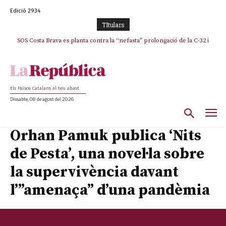
Edició 2934
TItulars
SOS Costa Brava es planta contra la “nefasta” prolongació de la C-32 i
n’exigeix la retirada immediata
Els Països Catalans al teu abast
Dissabte, 08 de agost del 2026
Orhan Pamuk publica ‘Nits
de Pesta’, una novel·la sobre
la supervivència davant
l’”amenaça” d’una pandèmia