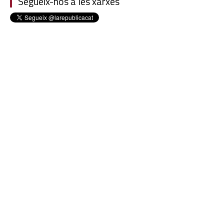
Segueix-nos a les xarxes