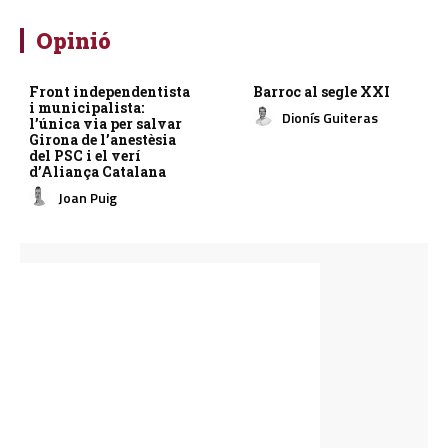
Opinió
Front independentista
Barroc al segle XXI
i municipalista:
Dionís Guiteras
l’única via per salvar
Girona de l’anestèsia
del PSC i el verí
d’Aliança Catalana
Joan Puig