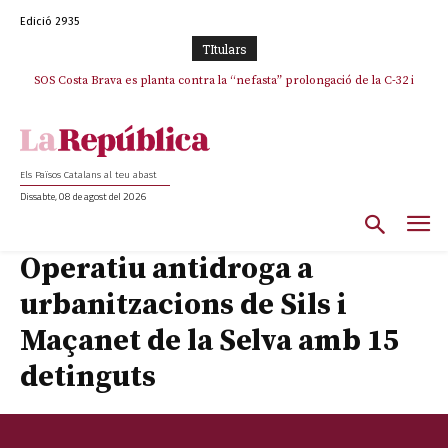
Edició 2935
TItulars
SOS Costa Brava es planta contra la “nefasta” prolongació de la C-32 i
La memòria viva de Josep Sunyol uneix l’esport i la cultura en un emotiu
homenatge a Guadarrama pel seu 90è aniversari
n’exigeix la retirada immediata
Els Països Catalans al teu abast
Dissabte, 08 de agost del 2026
Operatiu antidroga a
urbanitzacions de Sils i
Maçanet de la Selva amb 15
detinguts