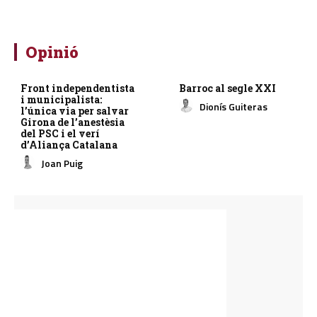
Opinió
Front independentista
Barroc al segle XXI
i municipalista:
Dionís Guiteras
l’única via per salvar
Girona de l’anestèsia
del PSC i el verí
d’Aliança Catalana
Joan Puig