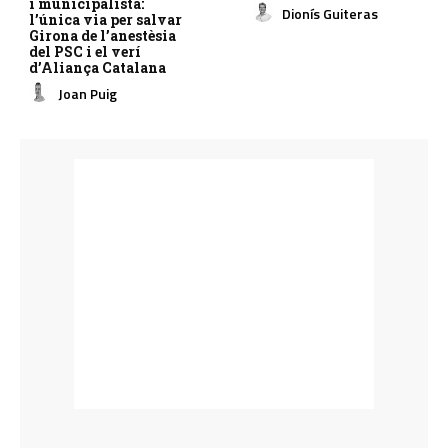
i municipalista:
Dionís Guiteras
l’única via per salvar
Girona de l’anestèsia
del PSC i el verí
d’Aliança Catalana
Joan Puig