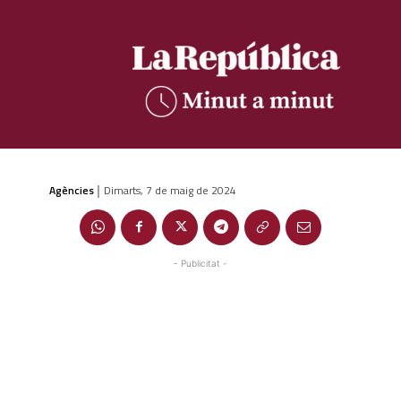
Agències
Dimarts, 7 de maig de 2024
|
- Publicitat -