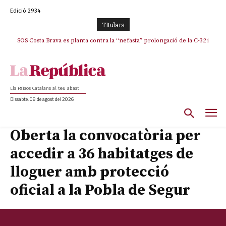
Edició 2934
TItulars
SOS Costa Brava es planta contra la “nefasta” prolongació de la C-32 i
n’exigeix la retirada immediata
Els Països Catalans al teu abast
Dissabte, 08 de agost del 2026
Oberta la convocatòria per
accedir a 36 habitatges de
lloguer amb protecció
oficial a la Pobla de Segur