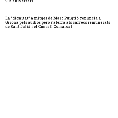
90è aniversari
La “dignitat” a mitges de Marc Puigtió: renuncia a
Girona pels àudios però s’aferra als càrrecs remunerats
de Sant Julià i el Consell Comarcal