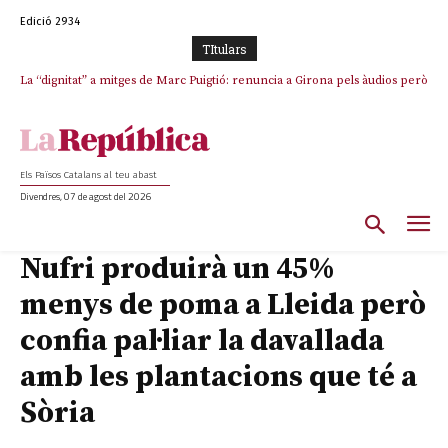
Edició 2934
TItulars
La “dignitat” a mitges de Marc Puigtió: renuncia a Girona pels àudios però
s’aferra als càrrecs remunerats de Sant Julià i el Consell Comarcal
Els Països Catalans al teu abast
Divendres, 07 de agost del 2026
Nufri produirà un 45%
menys de poma a Lleida però
confia pal·liar la davallada
amb les plantacions que té a
Sòria