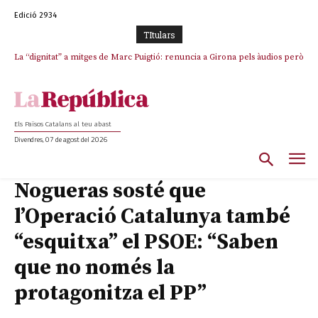
Edició 2934
TItulars
La “dignitat” a mitges de Marc Puigtió: renuncia a Girona pels àudios però
s’aferra als càrrecs remunerats de Sant Julià i el Consell Comarcal
Els Països Catalans al teu abast
Divendres, 07 de agost del 2026
Nogueras sosté que
l’Operació Catalunya també
“esquitxa” el PSOE: “Saben
que no només la
protagonitza el PP”