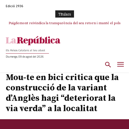
Edició 2936
TItulars
Puigdemont reivindica la transparència del seu retorn i manté el pols
Portugal acusa Espanya de provocar un “efecte crida” massiu per la seva
ferm per la plena llibertat dels encausats
“manca de regulació” migratòria
Els Països Catalans al teu abast
Diumenge, 09 de agost del 2026
Mou-te en bici critica que la
construcció de la variant
d’Anglès hagi “deteriorat la
via verda” a la localitat