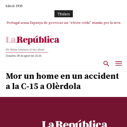
Edició 2935
TItulars
Portugal acusa Espanya de provocar un “efecte crida” massiu per la seva
“manca de regulació” migratòria
Els Països Catalans al teu abast
Dissabte, 08 de agost del 2026
Mor un home en un accident
a la C-15 a Olèrdola