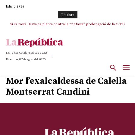
Edició 2934
TItulars
SOS Costa Brava es planta contra la “nefasta” prolongació de la C-32 i
La memòria viva de Josep Sunyol uneix l’esport i la cultura en un emotiu
homenatge a Guadarrama pel seu 90è aniversari
n’exigeix la retirada immediata
Els Països Catalans al teu abast
Divendres, 07 de agost del 2026
Mor l’exalcaldessa de Calella
Montserrat Candini