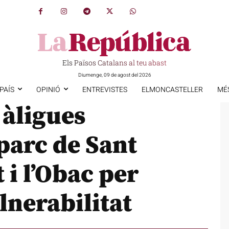
Els Països Catalans al teu abast
Diumenge, 09 de agost del 2026
PAÍS
OPINIÓ
ENTREVISTES
ELMONCASTELLER
MÉ
 àligues
parc de Sant
 i l’Obac per
lnerabilitat