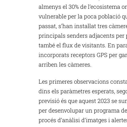
almenys el 30% de l’ecosistema o
vulnerable per la poca població que
passat, s’han instal·lat tres càmere
principals senders adjacents per p
també el flux de visitants. En paral
incorporats receptors GPS per ga
arriben les càmeres.
Les primeres observacions consta
dins els paràmetres esperats, se
previsió és que aquest 2023 se sum
per desenvolupar un programa de 
procés d’anàlisi d’imatges i alert