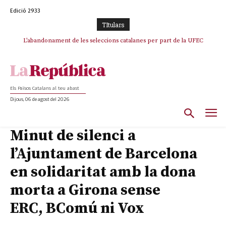
Edició 2933
TItulars
L’abandonament de les seleccions catalanes per part de la UFEC
espanyolitza l’esport del país
Els Països Catalans al teu abast
Dijous, 06 de agost del 2026
Minut de silenci a
l’Ajuntament de Barcelona
en solidaritat amb la dona
morta a Girona sense
ERC, BComú ni Vox