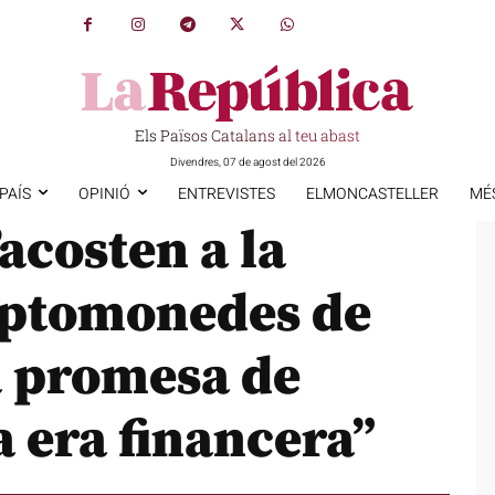
Els Països Catalans al teu abast
Divendres, 07 de agost del 2026
PAÍS
OPINIÓ
ENTREVISTES
ELMONCASTELLER
MÉ
’acosten a la
iptomonedes de
 promesa de
 era financera”