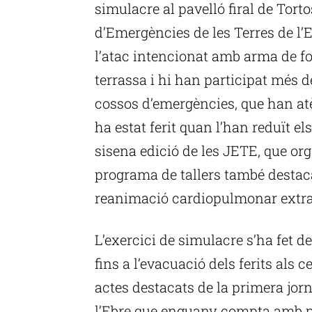
simulacre al pavelló firal de Tort
d’Emergències de les Terres de l’
l’atac intencionat amb arma de fo
terrassa i hi han participat més d
cossos d’emergències, que han atè
ha estat ferit quan l’han reduït e
sisena edició de les JETE, que orga
programa de tallers també destac
reanimació cardiopulmonar extrac
L’exercici de simulacre s’ha fet des
fins a l’evacuació dels ferits als c
actes destacats de la primera jo
l’Ebre que enguany compta amb p