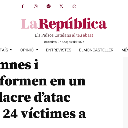
Els Països Catalans al teu abast
Divendres, 07 de agost del 2026
PAÍS
OPINIÓ
ENTREVISTES
ELMONCASTELLER
MÉ
mnes i
 formen en un
lacre d’atac
24 víctimes a