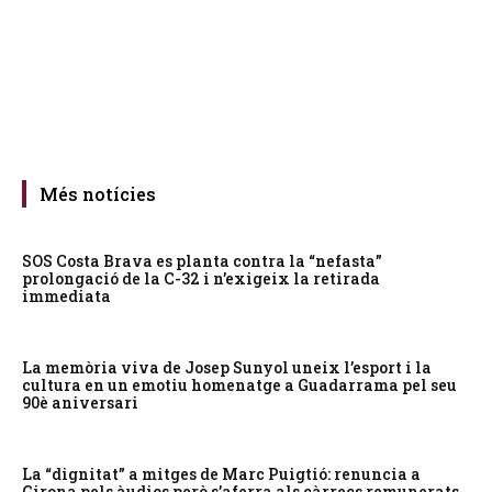
Més notícies
SOS Costa Brava es planta contra la “nefasta”
prolongació de la C-32 i n’exigeix la retirada
immediata
La memòria viva de Josep Sunyol uneix l’esport i la
cultura en un emotiu homenatge a Guadarrama pel seu
90è aniversari
La “dignitat” a mitges de Marc Puigtió: renuncia a
Girona pels àudios però s’aferra als càrrecs remunerats