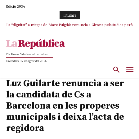
Edició 2934
TItulars
La “dignitat” a mitges de Marc Puigtió: renuncia a Girona pels àudios però
Junts exigeix que Catalunya quedi “fora” del repartiment dels menors
s’aferra als càrrecs remunerats de Sant Julià i el Consell Comarcal
migrants de Ceuta
Els Països Catalans al teu abast
Divendres, 07 de agost del 2026
Luz Guilarte renuncia a ser
la candidata de Cs a
Barcelona en les properes
municipals i deixa l’acta de
regidora